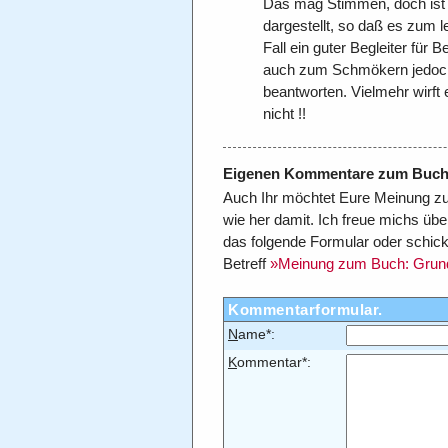
Das mag Stimmen, doch ist 
dargestellt, so daß es zum l
Fall ein guter Begleiter für
auch zum Schmökern jedoch
beantworten. Vielmehr wirft
nicht !!
Eigenen Kommentare zum Buch 
Auch Ihr möchtet Eure Meinung zu
wie her damit. Ich freue michs üb
das folgende Formular oder schick
Betreff
»Meinung zum Buch: Grun
Kommentarformular.
N
ame*:
K
ommentar*: