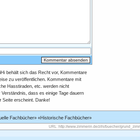
iHi behält sich das Recht vor, Kommentare
eise zu veröffentlichen. Kommentare mit
iche Hasstiraden, etc. werden nicht
ür Verständnis, dass es einige Tage dauern
r Seite erscheint. Danke!
uelle Fachbücher
» «
Historische Fachbücher
»
URL
: http://www.zimmerin.de/zihi/buecher/grund_zim