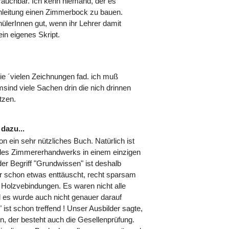
brauchbar. Ich kenn niemand, der es
Anleitung einen Zimmerbock zu bauen.
chülerInnen gut, wenn ihr Lehrer damit
ein eigenes Skript.
die ´vielen Zeichnungen fad. ich muß
sind viele Sachen drin die nich drinnen
tzen.
dazu...
ein sehr nützliches Buch. Natürlich ist
 des Zimmererhandwerks in einem einzigen
 Begriff "Grundwissen" ist deshalb
ar schon etwas enttäuscht, recht sparsam
e Holzvebindungen. Es waren nicht alle
 es wurde auch nicht genauer darauf
ist schon treffend ! Unser Ausbilder sagte,
, der besteht auch die Gesellenprüfung.