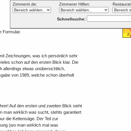
Zimmerin.de:
Zimmerer Hilfen:
Restauratr
undwissen des Zimmerers«.
Schnellsuche:
entare von Lesern dieses Buches. Wenn
en Buch schreiben wollt, findet Ihr
 Formular.
 mit Zeichnungen, was ich persönlich sehr
ieles schon auf den ersten Blick klar. Die
h allerdings etwas unübersichtlich,
Ausgabe von 1989, welche schon überholt
rer! Auf den ersten und zweiten Blick sieht
n man wirklich was sucht, stehts garantiert
 nur die Kettensäge. Der Teil zur
tung (wo man wirklich mal was