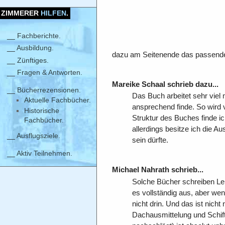
Bücherrezensionen.
ZIMMERER
HILFEN
.
Kommentare zum Buch »Gr
Im folgenden findet Ihr die Komm
Fachberichte
.
Ihr selber einen Kommentar zu dies
Ausbildung
.
dazu am Seitenende das passende
Zünftiges
.
Fragen & Antworten
.
Mareike Schaal schrieb dazu...
Bücherrezensionen.
Das Buch arbeitet sehr viel
Aktuelle Fachbücher.
ansprechend finde. So wird v
Historische
Struktur des Buches finde ic
Fachbücher.
allerdings besitze ich die 
Ausflugsziele
.
sein dürfte.
Aktiv Teilnehmen
.
Michael Nahrath schrieb...
Solche Bücher schreiben Leh
es vollständig aus, aber wen
nicht drin. Und das ist nicht
Dachausmittelung und Schif